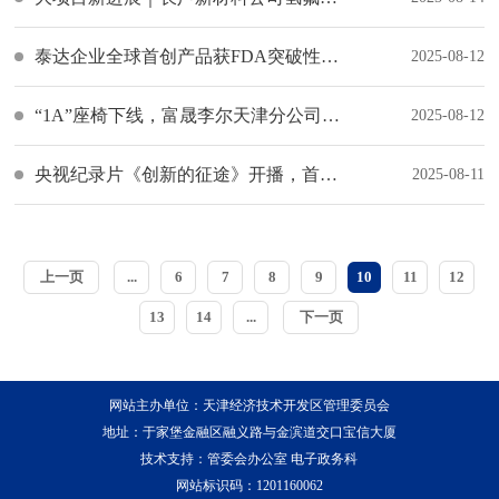
泰达企业全球首创产品获FDA突破性认定
2025-08-12
“1A”座椅下线，富晟李尔天津分公司“上线”
2025-08-12
央视纪录片《创新的征途》开播，首期走进泰达企业深之蓝
2025-08-11
上一页
...
6
7
8
9
10
11
12
13
14
...
下一页
网站主办单位：天津经济技术开发区管理委员会
地址：于家堡金融区融义路与金滨道交口宝信大厦
技术支持：管委会办公室 电子政务科
网站标识码：1201160062