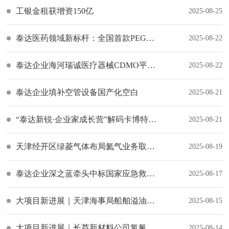
工银金租获增资150亿
2025-08-25
泰达医药领域新标杆：全国首款PEG交联透明质酸钠凝胶上市
2025-08-22
泰达企业海河瑞诚医疗器械CDMO平台获生产资质
2025-08-22
泰达企业填补空管设备国产化空白
2025-08-21
“泰达新锐·企业家成长营”解码卡博特可持续发展基因
2025-08-21
天津经开区绿菱气体布局氦气业务取得关键突破
2025-08-19
泰达企业深之蓝牵头中标国家应急救援领域重点专项
2025-08-17
大项目新进展｜天津海事局船舶溢油应急设备库项目完成规划验收
2025-08-15
大项目新进展｜长芦新材料公司氢氟醚项目主体结构顺利封顶
2025-08-14