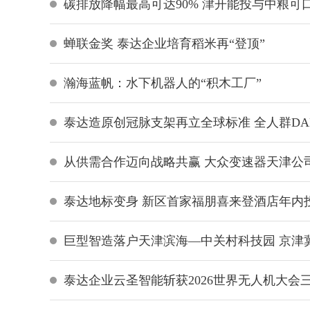
碳排放降幅最高可达90% 津开能投与中粮可
蝉联金奖 泰达企业培育稻米再“登顶”
瀚海蓝帆：水下机器人的“积木工厂”
泰达造原创冠脉支架再立全球标准 全人群DA
从供需合作迈向战略共赢 大众变速器天津公
泰达地标变身 新区首家福朋喜来登酒店年内
巨型智造落户天津滨海—中关村科技园 京津
泰达企业云圣智能斩获2026世界无人机大会