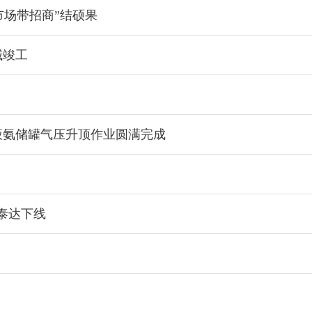
以市场带招商”结硕果
械竣工
液氨储罐气压升顶作业圆满完成
在泰达下线