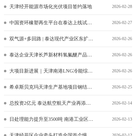
天津经开能源市场化光伏项目签约落地
2026-02-28
中国资环橡塑再生平台在泰达上线试运行
2026-02-27
双气源+多回路 | 泰达现代产业区东扩区第二条燃气外网工程竣工
2026-02-26
泰达企业天津长芦新材料氢氟醚产品出口海外市场
2026-02-26
大项目新进展｜天津南港LNG冷能综合利用示范项目液氮条件试车成功
2026-02-26
希卓斯贝克玛天津生产基地项目钢结构主体安装圆满完成
2026-02-25
总投资2亿元 泰达航空航天产业再添生力军
2026-02-14
日处理能力提升至3500吨 南港工业区污水处理厂1#装置扩建项目竣工
2026-02-13
天津经开区企业牵头打造全国首个慢阻肺病全流程管理项目正式在津落地
2026-02-12