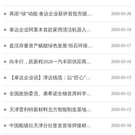
再添“绿”动能 泰达企业获评首批市级“零碳”工厂
2026-03-20
泰达企业阿童木首款家用清洁机器人将于2027年面市
2026-03-19
盘活存量资产赋能绿色发展 恒石环保新材料产业基地在泰达开工建设
2026-03-17
向丰行，跃新程2026一汽丰田供应商大会成功举行
2026-03-16
【泰达企业说】津达线缆：以“匠心”连接起“隐形脊梁”
2026-03-13
全国政协委员、康希诺生物首席科学官朱涛：深化医防融合构建并完善全生命周期免疫体系 推动疫苗产业高质量发展
2026-03-12
天津普利特新材料北方智能制造基地（一期）产能提升项目落地泰达
2026-03-12
中国船级社天津分社签发首张焊接材料产品碳足迹绿色附加标志认可证书
2026-03-10