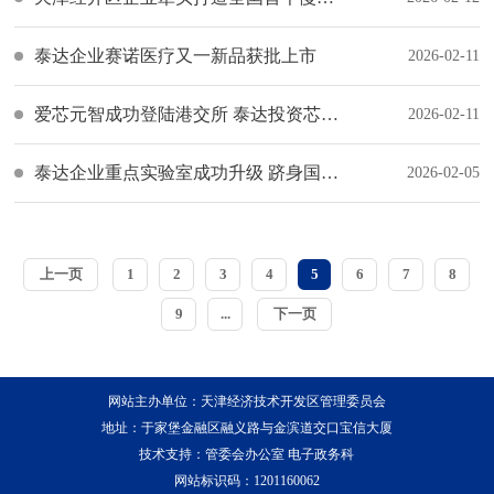
泰达企业赛诺医疗又一新品获批上市
2026-02-11
爱芯元智成功登陆港交所 泰达投资芯片企业结硕果
2026-02-11
泰达企业重点实验室成功升级 跻身国家级农业科技创新平台
2026-02-05
上一页
1
2
3
4
5
6
7
8
9
...
下一页
网站主办单位：天津经济技术开发区管理委员会
地址：于家堡金融区融义路与金滨道交口宝信大厦
技术支持：管委会办公室 电子政务科
网站标识码：1201160062