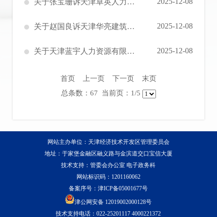
2025-12-08
关于张宝珊诉天津卓英人力资源服务有限公司劳动人事争议仲裁案件（津滨劳人仲案字[2025]第40525号）开庭通知书的公告
2025-12-08
关于赵国良诉天津华亮建筑工程有限公司劳动人事争议仲裁案件（津滨劳人仲裁字[2025]第40413号裁决书的公告
2025-12-08
关于天津蓝宇人力资源有限公司工伤劳动能力鉴定受理告知书送达的公告
首页
上一页
下一页
末页
总条数：67 当前页：1/5
网站主办单位：天津经济技术开发区管理委员会
地址：于家堡金融区融义路与金滨道交口宝信大厦
技术支持：管委会办公室 电子政务科
网站标识码：1201160062
备案序号：
津ICP备05001677号
津公网安备 12019002000128号
技术支持电话：022-25201117 4000221372